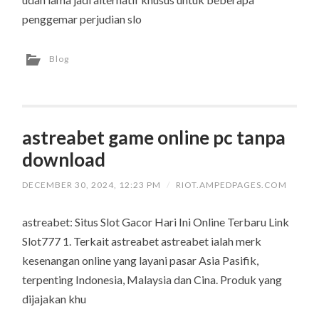
penggemar perjudian slo
Blog
astreabet game online pc tanpa
download
DECEMBER 30, 2024, 12:23 PM
/
RIOT.AMPEDPAGES.COM
astreabet: Situs Slot Gacor Hari Ini Online Terbaru Link
Slot777 1. Terkait astreabet astreabet ialah merk
kesenangan online yang layani pasar Asia Pasifik,
terpenting Indonesia, Malaysia dan Cina. Produk yang
dijajakan khu