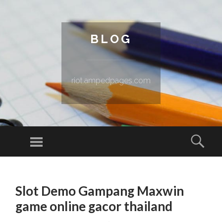
BLOG
riot.ampedpages.com
Menu
Sear
SKIP TO CONTENT
Slot Demo Gampang Maxwin
game online gacor thailand